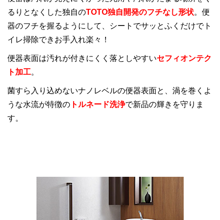
るりとなくした独自の
TOTO独自開発のフチなし形状
。便
器のフチを握るようにして、シートでサッとふくだけでト
イレ掃除できお手入れ楽々！
便器表面は汚れが付きにくく落としやすい
セフィオンテク
ト加工
。
菌すら入り込めないナノレベルの便器表面と、渦を巻くよ
うな水流が特徴の
トルネード洗浄
で新品の輝きを守りま
す。