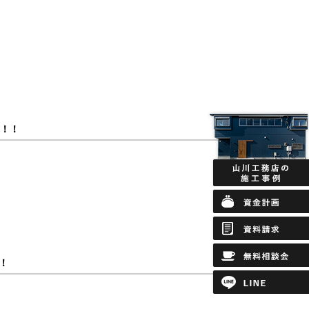
PANY
た！！
！